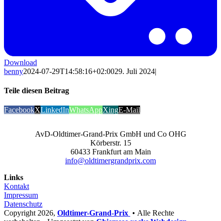
Download
benny
2024-07-29T14:58:16+02:00
29. Juli 2024
|
Teile diesen Beitrag
Facebook
X
LinkedIn
WhatsApp
Xing
E-Mail
AvD-Oldtimer-Grand-Prix GmbH und Co OHG
Körberstr. 15
60433 Frankfurt am Main
info@oldtimergrandprix.com
Links
Kontakt
Impressum
Datenschutz
Copyright
2026,
Oldtimer-Grand-Prix
• Alle Rechte