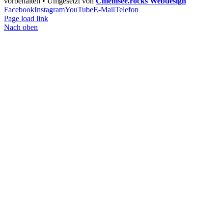
vorbehalten • Umgesetzt von
Chiemsee.rocks Webdesign
Facebook
Instagram
YouTube
E-Mail
Telefon
Page load link
Nach oben