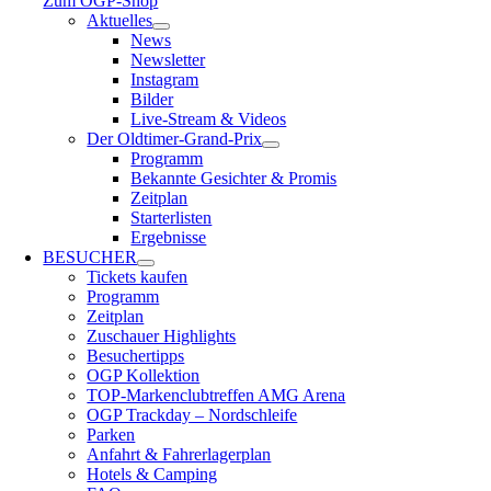
Zum OGP-Shop
Aktuelles
News
Newsletter
Instagram
Bilder
Live-Stream & Videos
Der Oldtimer-Grand-Prix
Programm
Bekannte Gesichter & Promis
Zeitplan
Starterlisten
Ergebnisse
BESUCHER
Tickets kaufen
Programm
Zeitplan
Zuschauer Highlights
Besuchertipps
OGP Kollektion
TOP-Markenclubtreffen AMG Arena
OGP Trackday – Nordschleife
Parken
Anfahrt & Fahrerlagerplan
Hotels & Camping