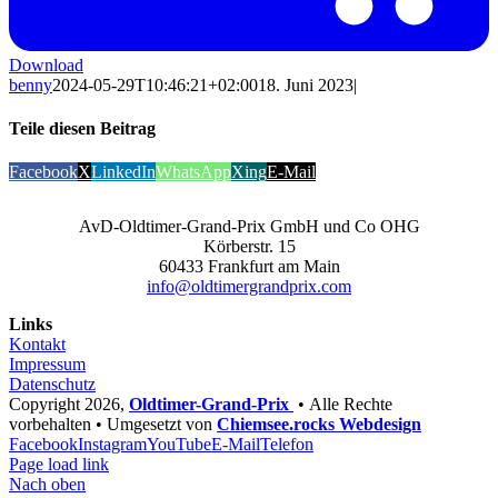
Download
benny
2024-05-29T10:46:21+02:00
18. Juni 2023
|
Teile diesen Beitrag
Facebook
X
LinkedIn
WhatsApp
Xing
E-Mail
AvD-Oldtimer-Grand-Prix GmbH und Co OHG
Körberstr. 15
60433 Frankfurt am Main
info@oldtimergrandprix.com
Links
Kontakt
Impressum
Datenschutz
Copyright
2026,
Oldtimer-Grand-Prix
• Alle Rechte
vorbehalten • Umgesetzt von
Chiemsee.rocks Webdesign
Facebook
Instagram
YouTube
E-Mail
Telefon
Page load link
Nach oben